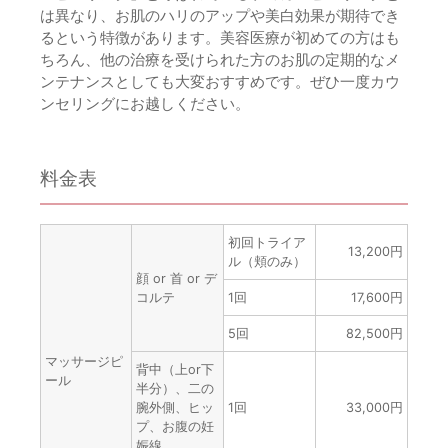
は異なり、お肌のハリのアップや美白効果が期待でき
るという特徴があります。美容医療が初めての方はも
ちろん、他の治療を受けられた方のお肌の定期的なメ
ンテナンスとしても大変おすすめです。ぜひ一度カウ
ンセリングにお越しください。
料金表
初回トライア
13,200円
ル（頬のみ）
顔 or 首 or デ
コルテ
1回
17,600円
5回
82,500円
マッサージピ
背中（上or下
ール
半分）、二の
腕外側、ヒッ
1回
33,000円
プ、お腹の妊
娠線