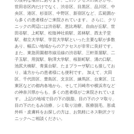
世田谷区内だけでなく、渋谷区、目黒区、品川区、中
央区、港区、杉並区、中野区、新宿区など、広範囲か
ら多くの患者様がご来院されています。 さらに、クリ
ニックの周辺には渋谷駅、恵比寿駅、自由が丘駅、世
田谷駅、上町駅、松陰神社前駅、若林駅、西太子堂
駅、都立大学駅、学芸大学駅といった主要な駅が多数
あり、幅広い地域からのアクセスが非常に良好です。
また、東急田園都市線沿線の渋谷駅、三軒茶屋駅、二
子玉駅、用賀駅、駒澤大学駅、桜新町駅、溝の口駅、
池尻大橋駅、青葉台駅、たまプラーザ駅にも接してお
り、遠方からの患者様にも便利です。 加えて、大田
区、千代田区、豊島区、文京区、練馬区、台東区、江
東区などの都内各地から、そして川崎市や横浜市など
の神奈川県からも、多くの患者様がご来院されていま
す。 上記の地域で目の下の脱脂、目の下のクマ取り、
目の下のたるみ治療、シミ取り治療、医療脱毛、形成
外科・皮膚科をお探しの方は、お気軽にネス駒沢クリ
ニックへご相談ください。