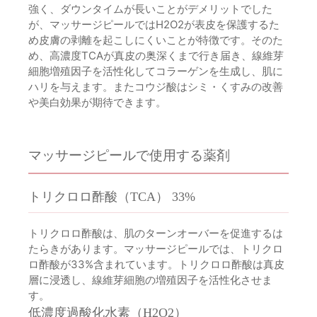
強く、ダウンタイムが長いことがデメリットでした
が、マッサージピールではH2O2が表皮を保護するた
め皮膚の剥離を起こしにくいことが特徴です。そのた
め、高濃度TCAが真皮の奥深くまで行き届き、線維芽
細胞増殖因子を活性化してコラーゲンを生成し、肌に
ハリを与えます。またコウジ酸はシミ・くすみの改善
や美白効果が期待できます。
マッサージピールで使用する薬剤
トリクロロ酢酸（TCA） 33%
トリクロロ酢酸は、肌のターンオーバーを促進するは
たらきがあります。マッサージピールでは、トリクロ
ロ酢酸が33%含まれています。トリクロロ酢酸は真皮
層に浸透し、線維芽細胞の増殖因子を活性化させま
す。
低濃度過酸化水素（H2O2）