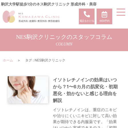
駒沢大学駅徒歩1分のネス駒沢クリニック 形成外科・美容
電話をかける
WEB予約
NES駒沢クリニックのスタッフコラム
COLUMN
ホーム
タグ : NES駒沢クリニック
イソトレチノインの効果はいつ
から？1〜6カ月の肌変化・初期
悪化・効かないと感じる理由を
解説
イソトレチノインは、重症のニキビ
や治りにくいニキビに対して高い効
果が期待できる内服薬です。「効果
はいつから実感できるの？」「初期