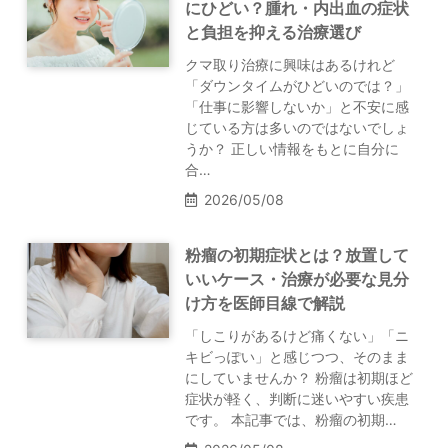
にひどい？腫れ・内出血の症状
と負担を抑える治療選び
クマ取り治療に興味はあるけれど
「ダウンタイムがひどいのでは？」
「仕事に影響しないか」と不安に感
じている方は多いのではないでしょ
うか？ 正しい情報をもとに自分に
合…
2026/05/08
粉瘤の初期症状とは？放置して
いいケース・治療が必要な見分
け方を医師目線で解説
「しこりがあるけど痛くない」「ニ
キビっぽい」と感じつつ、そのまま
にしていませんか？ 粉瘤は初期ほど
症状が軽く、判断に迷いやすい疾患
です。 本記事では、粉瘤の初期…