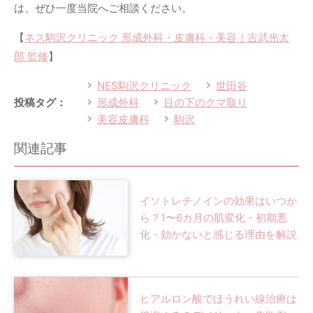
は、ぜひ一度当院へご相談ください。
【
ネス駒沢クリニック 形成外科・皮膚科・美容｜吉武光太
郎 監修
】
NES駒沢クリニック
世田谷
形成外科
目の下のクマ取り
投稿タグ：
美容皮膚科
駒沢
関連記事
イソトレチノインの効果はいつか
ら？1〜6カ月の肌変化・初期悪
化・効かないと感じる理由を解説
ヒアルロン酸でほうれい線治療は