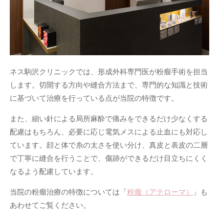
ネス駒沢クリニックでは、形成外科専門医が粉瘤手術を担当
します。切開する方向や縫合方法まで、専門的な知識と技術
に基づいて治療を行っている点が当院の特徴です。
また、細い針による局所麻酔で痛みをできるだけ少なくする
配慮はもちろん、必要に応じ電気メスによる止血にも対応し
ています。顔と体で糸の太さを使い分け、真皮と表皮の二層
で丁寧に縫合を行うことで、傷跡ができるだけ目立ちにくく
なるよう配慮しています。
当院の粉瘤治療の特徴については「
粉瘤（アテローマ）
」も
あわせてご覧ください。