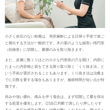
小さく炎症のない粉瘤は、局所麻酔による日帰り手術で袋ご
と摘出する方法が一般的です。木の葉のような細長い楕円形
（紡錘形）に切開し、嚢腫のみを取り除きます。
また、皮膚に数ミリほどの小さな円形状の穴を開け、内部に
たまった内容物と袋をできる限り取り除く「くり抜き法」と
いう手術が選択されることもあります。くり抜き法は治癒ま
でに日数を要する場合もありますが、施術時間が短い点が特
徴です。
赤みや強い腫れ、痛みを伴う場合は、まず切開して膿を排出
する処置を優先します。[2]自己判断で潰したり押したりす
ると、炎症や感染が悪化し治療が難しくなるため、避けてく