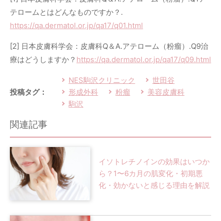
テロームとはどんなものですか？.
https://qa.dermatol.or.jp/qa17/q01.html
[2] 日本皮膚科学会：皮膚科Q＆A.アテローム（粉瘤）.Q9治
療はどうしますか？
https://qa.dermatol.or.jp/qa17/q09.html
NES駒沢クリニック
世田谷
形成外科
粉瘤
美容皮膚科
投稿タグ：
駒沢
関連記事
イソトレチノインの効果はいつか
ら？1〜6カ月の肌変化・初期悪
化・効かないと感じる理由を解説