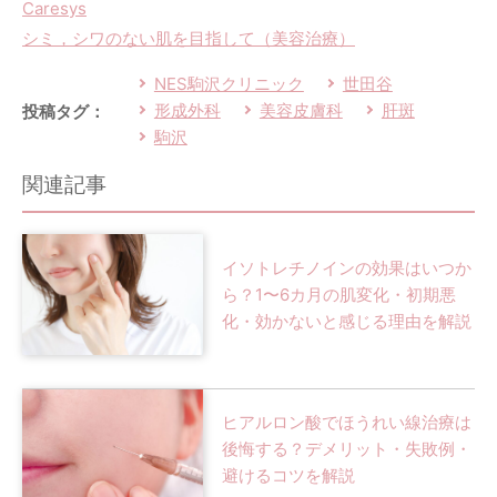
Caresys
シミ，シワのない肌を目指して（美容治療）
NES駒沢クリニック
世田谷
形成外科
美容皮膚科
肝斑
投稿タグ：
駒沢
関連記事
イソトレチノインの効果はいつか
ら？1〜6カ月の肌変化・初期悪
化・効かないと感じる理由を解説
ヒアルロン酸でほうれい線治療は
後悔する？デメリット・失敗例・
避けるコツを解説