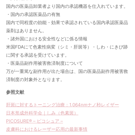
国内の医薬品卸業者より国内の承認機器を仕入れています。
・国内の承認医薬品の有無
国内で同程度の効能・効果で承認されている国内承認医薬品
薬剤はありません。
・諸外国における安全性などに係る情報
米国FDAにて色素性病変（シミ・肝斑等）・しわ・にきび跡
に関する承認を受けています。
・医薬品副作用被害救済制度について
万が一重篤な副作用が出た場合は、国の医薬品副作用被害救
済制度の対象外となります。
参照文献
肝斑に対するトーニング治療：1,064nmナノ秒レイザー
日本形成外科学会｜しみ（色素斑）
PICOSURE® – ピコシュア –
皮膚科におけるレーザー応用の最新事情