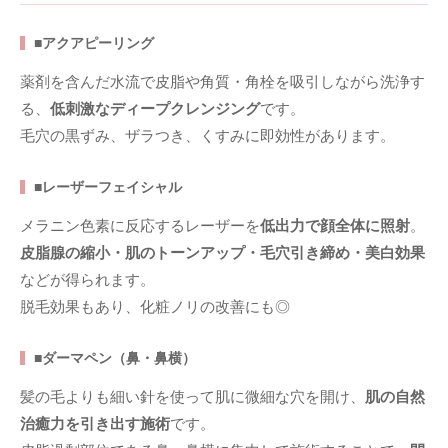
■アクアピーリング
薬剤を含んだ水流で皮脂や角質・角栓を吸引しながら洗浄す
る、
低刺激なディープクレンジング
です。
毛穴の黒ずみ、ザラつき、くすみに即効性があります。
■レーザーフェイシャル
メラニン色素に反応するレーザーを
低出力で顔全体に照射
。
皮脂腺の縮小・肌のトーンアップ・毛穴引き締め・美白効果
などが得られます。
脱毛効果もあり、化粧ノリの改善にも◎
■ダーマペン（鼻・鼻横）
髪の毛よりも細い針を使って肌に微細な穴を開け、
肌の自然
治癒力を引き出す施術
です。