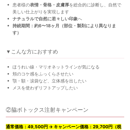
患者様の
表情・骨格・皮膚厚
を総合的に診断し、自然で
美しい仕上がりを実現します
ナチュラルで自然に若々しい印象
へ
持続期間：約6〜18ヶ月（部位・製剤により異なりま
す）
▼こんな方におすすめ
ほうれい線・マリオネットラインが気になる
頬のコケ感をふっくらさせたい
顎・額・涙袋など、立体感を出したい
メスを使わずリフトアップしたい
②脇ボトックス注射キャンペーン
通常価格：49,500円 → キャンペーン価格：29,700円（税