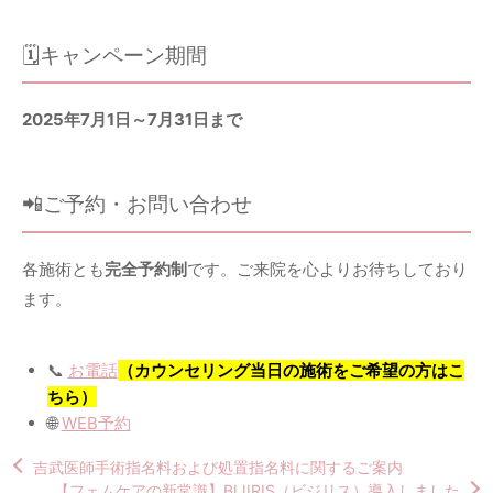
🗓キャンペーン期間
2025年7月1日～7月31日まで
📲ご予約・お問い合わせ
各施術とも
完全予約制
です。ご来院を心よりお待ちしており
ます。
📞
お電話
（カウンセリング当日の施術をご希望の方はこ
ちら）
🌐
WEB予約
吉武医師手術指名料および処置指名料に関するご案内
【フェムケアの新常識】BIJIRIS（ビジリス）導入しました