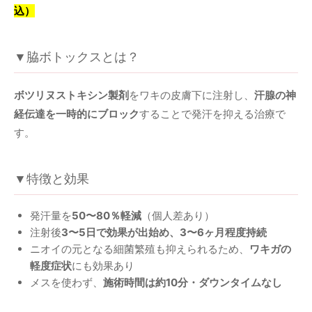
込）
▼脇ボトックスとは？
ボツリヌストキシン製剤
をワキの皮膚下に注射し、
汗腺の神
経伝達を一時的にブロック
することで発汗を抑える治療で
す。
▼特徴と効果
発汗量を
50〜80％軽減
（個人差あり）
注射後
3〜5日で効果が出始め、3〜6ヶ月程度持続
ニオイの元となる細菌繁殖も抑えられるため、
ワキガの
軽度症状
にも効果あり
メスを使わず、
施術時間は約10分・ダウンタイムなし