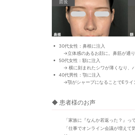
30代女性：鼻根に注入
→立体感のあるお顔に。鼻筋が通り
50代女性：額に注入
→ 横に刻まれたシワが薄くなり、
40代男性：顎に注入
→顎がシャープになることでEライ
◆ 患者様のお声
「家族に『なんか若返った？』って
「仕事でオンライン会議が増えて