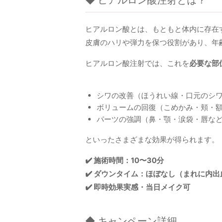
◆ ヒアルロン酸注射とは？
ヒアルロン酸とは、もともと体内に存在
皮膚のハリや弾力を保つ役割があり、年
ヒアルロン酸注射では、これを
必要な部
シワの改善（ほうれい線・口元のシ
ボリュームの回復（こめかみ・頬・
パーツの強調（鼻・顎・涙袋・唇な
といったさまざまな効果が得られます。
✔️ 施術時間：10〜30分
✔️ ダウンタイム：ほぼなし（まれに内
✔️ 即時効果実感・当日メイク可
◆ キャンペーン詳細